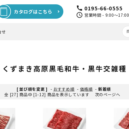
0195-66-0555
call
カタログはこちら
schedule
営業時間 - 9:00～17
合せ
牧場アイス
黒毛和牛
くずまき高原黒毛和牛・黒牛交雑種
肉製品
特産ワイン・ジュース
[ 並び順を変更 ]
-
おすすめ順
-
価格順
-
新着順
全 [27] 商品中 [1-12] 商品を表示しています
次のページへ