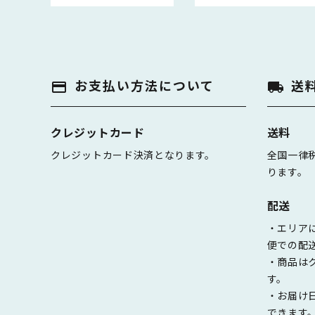
お支払い方法について
送
payment
local_shipping
クレジットカード
送料
クレジットカード決済となります。
全国一律税
ります。
配送
・エリア
便での配
・商品は
す。
・お届け
できます