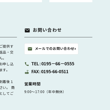
お問い合わせ
mail
ご提供す
メールでのお問い合わせ
mail
返品・交
ん。
TEL : 0195－66－0555
お申し込
call
ます。
FAX : 0195-66-0511
router
到着後１
営業時間
さい。 商
9:00～17:00（年中無休）
としてご