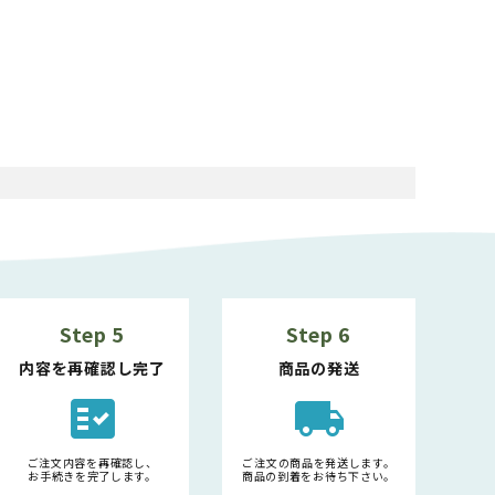
Step 5
Step 6
内容を再確認し完了
商品の発送
fact_check
local_shipping
ご注文内容を再確認し、
ご注文の商品を発送します。
お手続きを完了します。
商品の到着をお待ち下さい。