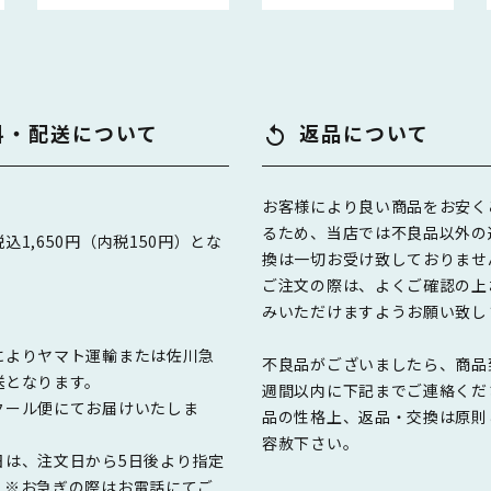
料・配送について
返品について
replay
お客様により良い商品をお安く
るため、当店では不良品以外の
込1,650円（内税150円）とな
換は一切お受け致しておりませ
ご注文の際は、よくご確認の上
みいただけますようお願い致し
によりヤマト運輸または佐川急
不良品がございましたら、商品
送となります。
週間以内に下記までご連絡くだ
クール便にてお届けいたしま
品の性格上、返品・交換は原則
容赦下さい。
日は、注文日から5日後より指定
。※お急ぎの際はお電話にてご