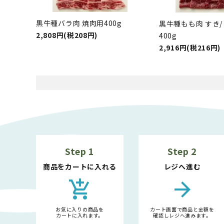
黒牛種バラ肉 焼肉用400g
黒牛種もも肉 すき
2,808円(税208円)
400g
2,916円(税216円)
Step 1
Step 2
商品をカートに入れる
レジへ進む
add_shopping_cart
arrow_forward
お気に入りの商品を
カート画面で商品と金額を
カートに入れます。
確認しレジへ進みます。