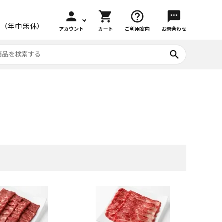
person
shopping_cart
help_outline
sms
:00（年中無休）
アカウント
カート
ご利用案内
お問合わせ
search
スイーツ
原木しいたけ