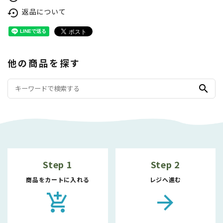
返品について
settings_backup_restore
他の商品を探す
search
Step 1
Step 2
商品をカートに入れる
レジへ進む
add_shopping_cart
arrow_forward