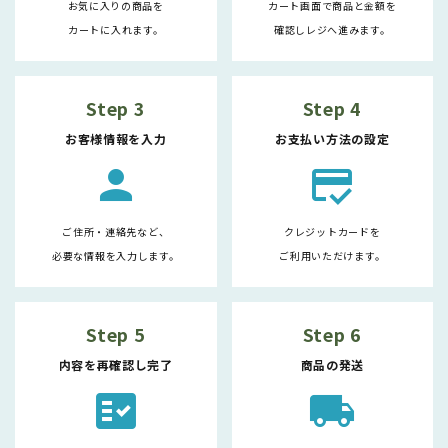
お気に入りの商品を
カート画面で商品と金額を
カートに入れます。
確認しレジへ進みます。
Step 3
Step 4
お客様情報を入力
お支払い方法の設定
person
credit_score
ご住所・連絡先など、
クレジットカードを
必要な情報を入力します。
ご利用いただけます。
Step 5
Step 6
内容を再確認し完了
商品の発送
fact_check
local_shipping