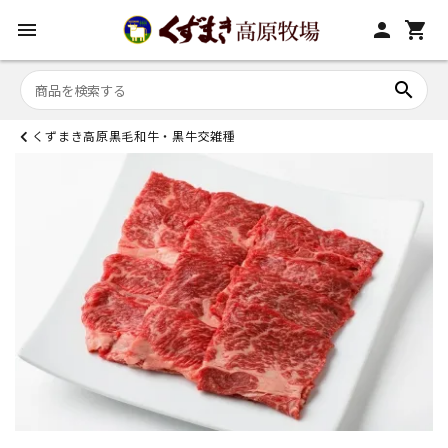
menu
person
shopping_cart
search
くずまき高原黒毛和牛・黒牛交雑種