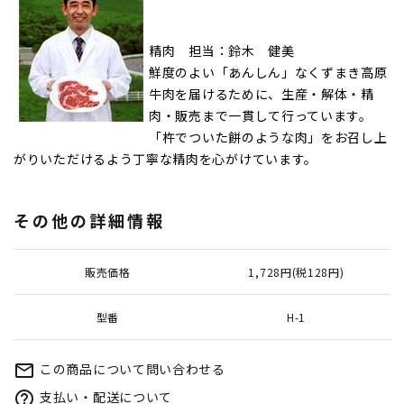
精肉 担当：鈴木 健美
鮮度のよい「あんしん」なくずまき高原
牛肉を届けるために、生産・解体・精
肉・販売まで一貫して行っています。
「杵でついた餅のような肉」をお召し上
がりいただけるよう丁寧な精肉を心がけています。
その他の詳細情報
販売価格
1,728円(税128円)
型番
H-1
この商品について問い合わせる
mail_outline
支払い・配送について
help_outline