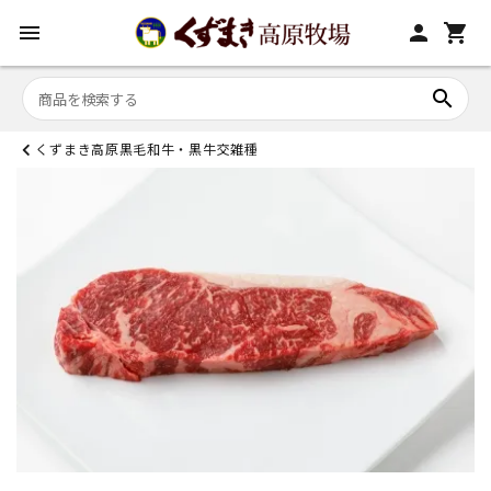
menu
person
shopping_cart
search
くずまき高原黒毛和牛・黒牛交雑種