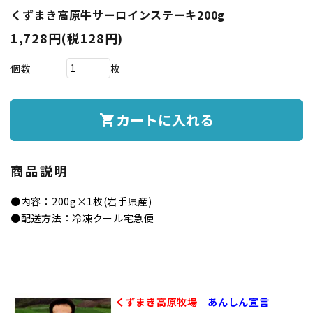
くずまき高原牛サーロインステーキ200g
1,728円(税128円)
個数
枚
カートに入れる
shopping_cart
商品説明
●内容：200g×1枚(岩手県産)
●配送方法：冷凍クール宅急便
くずまき高原牧場
あんしん宣言