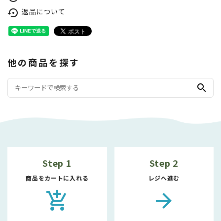
返品について
settings_backup_restore
他の商品を探す
search
Step 1
Step 2
商品をカートに入れる
レジへ進む
add_shopping_cart
arrow_forward