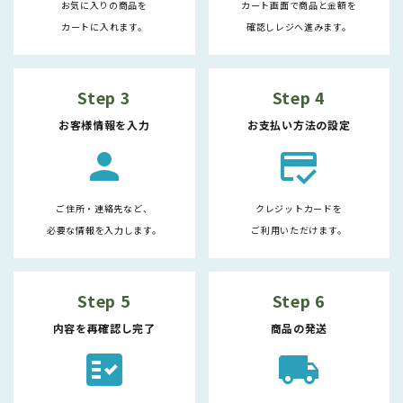
お気に入りの商品を
カート画面で商品と金額を
カートに入れます。
確認しレジへ進みます。
Step 3
Step 4
お客様情報を入力
お支払い方法の設定
person
credit_score
ご住所・連絡先など、
クレジットカードを
必要な情報を入力します。
ご利用いただけます。
Step 5
Step 6
内容を再確認し完了
商品の発送
fact_check
local_shipping