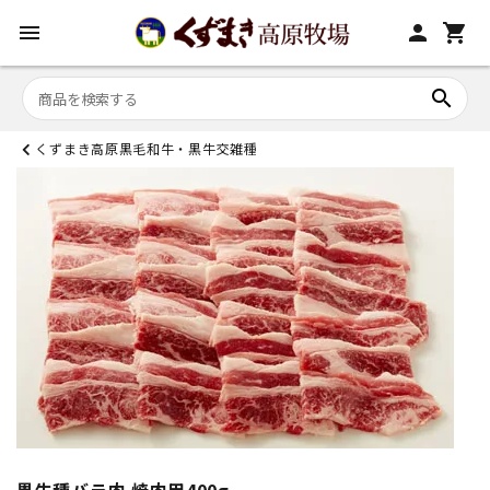
menu
person
shopping_cart
search
くずまき高原黒毛和牛・黒牛交雑種