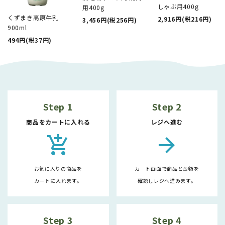
しゃぶ用400g
用400g
くずまき高原牛乳
2,916円(税216円)
3,456円(税256円)
900ml
494円(税37円)
Step 1
Step 2
商品をカートに入れる
レジへ進む
add_shopping_cart
arrow_forward
お気に入りの商品を
カート画面で商品と金額を
カートに入れます。
確認しレジへ進みます。
Step 3
Step 4