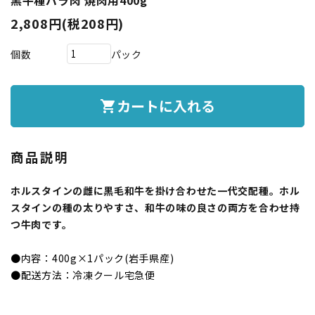
黒牛種バラ肉 焼肉用400g
2,808円(税208円)
個数
パック
カートに入れる
shopping_cart
商品説明
ホルスタインの雌に黒毛和牛を掛け合わせた一代交配種。ホル
スタインの種の太りやすさ、和牛の味の良さの両方を合わせ持
つ牛肉です。
●内容：400g×1パック(岩手県産)
●配送方法：冷凍クール宅急便