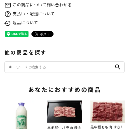
この商品について問い合わせる
mail_outline
支払い・配送について
help_outline
返品について
settings_backup_restore
他の商品を探す
search
あなたにおすすめの商品
黒牛種もも肉 すき/
黒毛和牛バラ肉 焼肉