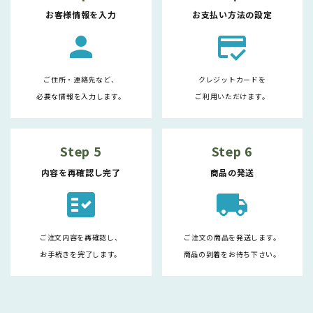
お客様情報を入力
お支払い方法の設定
person
credit_score
ご住所・連絡先など、
クレジットカードを
必要な情報を入力します。
ご利用いただけます。
Step 5
Step 6
内容を再確認し完了
商品の発送
fact_check
local_shipping
ご注文内容を再確認し、
ご注文の商品を発送します。
お手続きを完了します。
商品の到着をお待ち下さい。