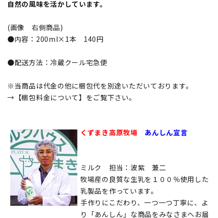
自然の風味を活かしています。
(画像 右側商品)
●内容：200ml×1本 140円
●配送方法：冷蔵クール宅急便
※当商品は代金の他に梱包代を別途いただいております。
→【梱包料金について】をご覧下さい。
くずまき高原牧場
あんしん宣言
ミルク 担当：波紫 兼二
牧場産の良質な生乳を１００％使用した
乳製品を作っています。
手作りにこだわり、一つ一つ丁寧に、よ
り「あんしん」な商品をみなさまへお届