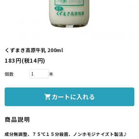
くずまき高原牛乳 200ml
183円(税14円)
個数
本
カートに入れる
shopping_cart
商品説明
成分無調整、７５℃１５分殺菌、ノンホモジナイズト製法♪