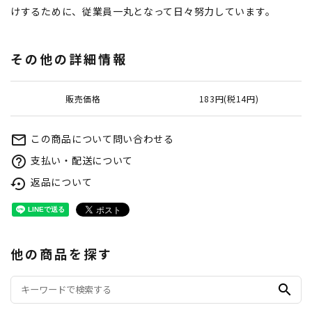
けするために、従業員一丸となって日々努力しています。
その他の詳細情報
販売価格
183円(税14円)
この商品について問い合わせる
mail_outline
支払い・配送について
help_outline
返品について
settings_backup_restore
他の商品を探す
search