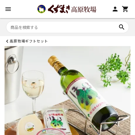
menu
person
shopping_cart
search
高原牧場ギフトセット