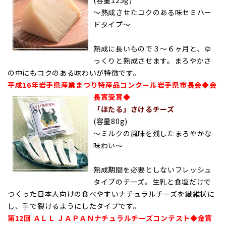
(容量125g)
～熟成させたコクのある味セミハー
ドタイプ～
熟成に長いもので３～６ヶ月と、ゆ
っくりと熟成させます。まろやかさ
の中にもコクのある味わいが特徴です。
平成16年岩手県産業まつり特産品コンクール岩手県市長会◆会
長賞受賞◆
「ほたる」さけるチーズ
(容量80g)
～ミルクの風味を残したまろやかな
味わい～
熟成期間を必要としないフレッシュ
タイプのチーズ。生乳と食塩だけで
つくった日本人向けの食べやすいナチュラルチーズを繊維状に
し、手で裂けるようにしたタイプです。
第12回 ＡＬＬ ＪＡＰＡＮナチュラルチーズコンテスト◆金賞