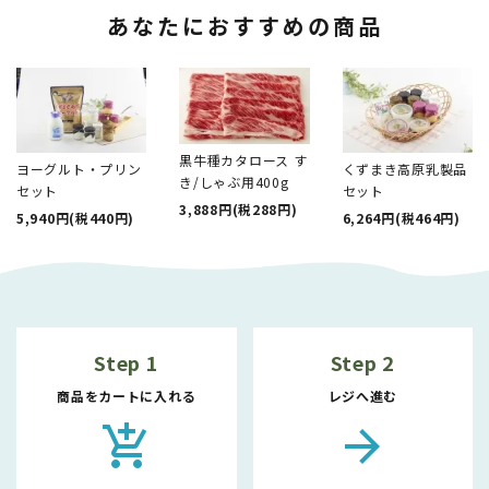
あなたにおすすめの商品
黒牛種カタロース す
ヨーグルト・プリン
くずまき高原乳製品
き/しゃぶ用400g
セット
セット
3,888円(税288円)
5,940円(税440円)
6,264円(税464円)
Step 1
Step 2
商品をカートに入れる
レジへ進む
add_shopping_cart
arrow_forward