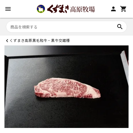
menu
person
shopping_cart
search
くずまき高原黒毛和牛・黒牛交雑種