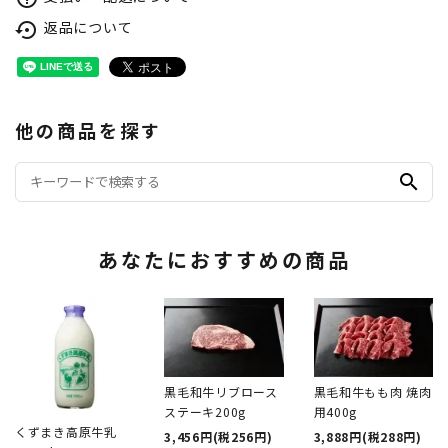
返品について
settings_backup_restore
他の商品を探す
search
あなたにおすすめの商品
黒毛和牛リブロース
黒毛和牛もも肉 焼肉
ステーキ200g
用400g
くずまき高原牛乳
3,456円(税256円)
3,888円(税288円)