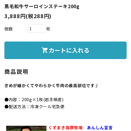
黒毛和牛サーロインステーキ200g
3,888円(税288円)
個数
枚
カートに入れる
shopping_cart
商品説明
きめが細かくてやわらかく牛肉の最高部位です♪
●内容：200g×1枚(岩手県産)
●配送方法：冷凍クール宅急便
くずまき高原牧場
あんしん宣言