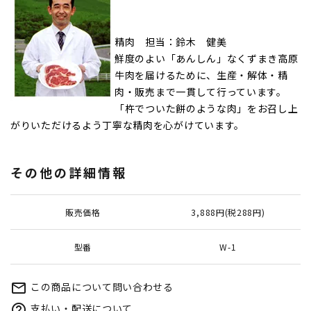
精肉 担当：鈴木 健美
鮮度のよい「あんしん」なくずまき高原
牛肉を届けるために、生産・解体・精
肉・販売まで一貫して行っています。
「杵でついた餅のような肉」をお召し上
がりいただけるよう丁寧な精肉を心がけています。
その他の詳細情報
販売価格
3,888円(税288円)
型番
W-1
この商品について問い合わせる
mail_outline
支払い・配送について
help_outline