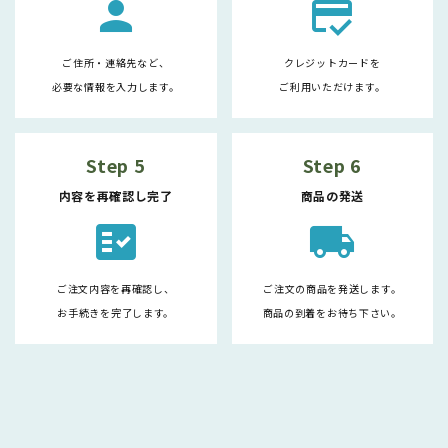
person
credit_score
ご住所・連絡先など、
クレジットカードを
必要な情報を入力します。
ご利用いただけます。
Step 5
Step 6
内容を再確認し完了
商品の発送
fact_check
local_shipping
ご注文内容を再確認し、
ご注文の商品を発送します。
お手続きを完了します。
商品の到着をお待ち下さい。